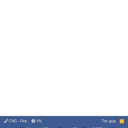
CNG - One
VN
Trợ giúp
R
S