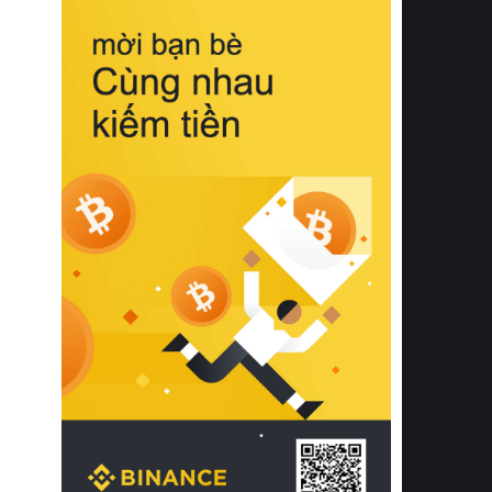
biệt từ bề mặt vải mềm mịn, khả năng
thoáng khí tuyệt vời cho đến độ đàn
hồi chuẩn xác của phần đệm nâng đỡ
cột sống.
Bên cạnh đó, việc lựa chọn các dòng
sản phẩm đạt chuẩn chất lượng quốc
tế còn giúp ngăn ngừa tình trạng kích
ứng da, hạn chế sự phát triển của vi
khuẩn và nấm mốc trong điều kiện
thời tiết nóng ẩm. Bạn có thể tìm hiểu
thêm các nghiên cứu khoa học về tác
động của giấc ngủ và môi trường
phòng ngủ đối với sức khỏe con
người tại Sleep Foundation (External
Link) để có cái nhìn toàn diện hơn.
2. Các tiêu chí vàng khi lựa chọn
chăn ga gối đệm cao cấp cho phòng
ngủ
Để sở hữu một bộ chăn ga gối đệm
cao cấp hoàn hảo cả về thẩm mỹ lẫn
công năng, người tiêu dùng cần cân
nhắc kỹ lưỡng các tiêu chí quan trọng