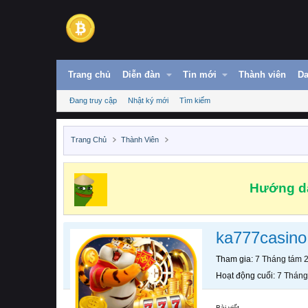
Trang chủ
Diễn đàn
Tin mới
Thành viên
Da
Đang truy cập
Nhật ký mới
Tìm kiếm
Trang Chủ
Thành Viên
Hướng dẫ
ka777casino
Tham gia
7 Tháng tám 
Hoạt động cuối
7 Tháng
Bài viết