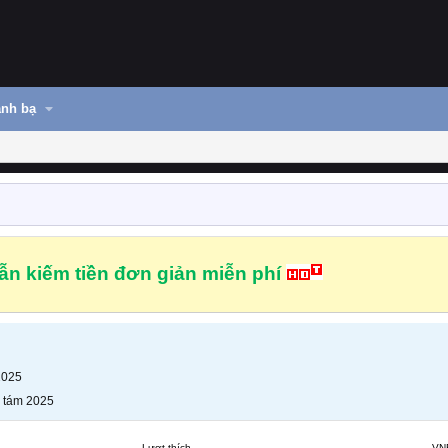
nh bạ
n kiếm tiền đơn giản miễn phí
2025
 tám 2025
Lượt thích
VN