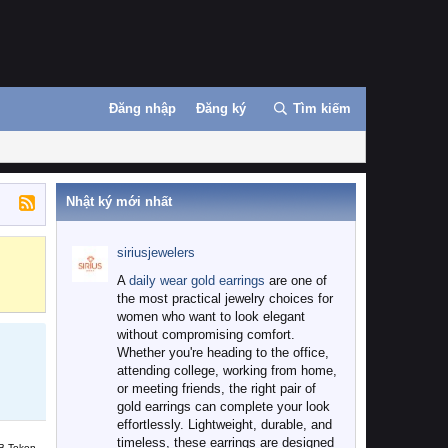
Đăng nhập
Đăng ký
Tìm kiếm
Nhật ký mới nhất
siriusjewelers
Binance
MEXC
A
daily wear gold earrings
are one of
the most practical jewelry choices for
women who want to look elegant
without compromising comfort.
Whether you're heading to the office,
attending college, working from home,
or meeting friends, the right pair of
gold earrings can complete your look
effortlessly. Lightweight, durable, and
timeless, these earrings are designed
B Token