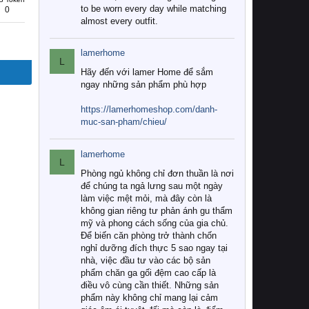
to be worn every day while matching
0
almost every outfit.
lamerhome
L
Hãy đến với lamer Home để sắm
ngay những sản phẩm phù hợp
https://lamerhomeshop.com/danh-
muc-san-pham/chieu/
lamerhome
L
Phòng ngủ không chỉ đơn thuần là nơi
để chúng ta ngả lưng sau một ngày
làm việc mệt mỏi, mà đây còn là
không gian riêng tư phản ánh gu thẩm
mỹ và phong cách sống của gia chủ.
Để biến căn phòng trở thành chốn
nghỉ dưỡng đích thực 5 sao ngay tại
nhà, việc đầu tư vào các bộ sản
phẩm chăn ga gối đệm cao cấp là
điều vô cùng cần thiết. Những sản
phẩm này không chỉ mang lại cảm