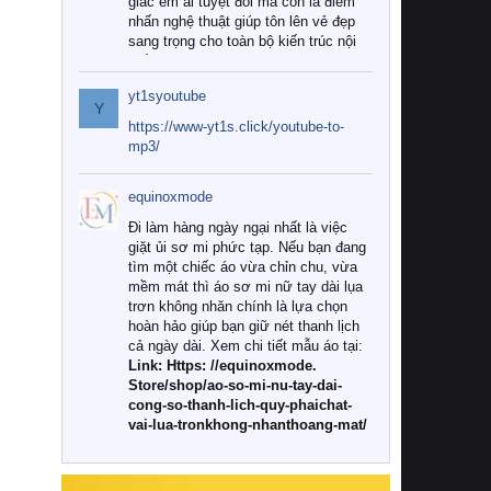
giác êm ái tuyệt đối mà còn là điểm
nhấn nghệ thuật giúp tôn lên vẻ đẹp
sang trọng cho toàn bộ kiến trúc nội
thất.
yt1syoutube
Tuy nhiên, giữa thị trường đa dạng
Y
với vô vàn thương hiệu và mẫu mã
https://www-yt1s.click/youtube-to-
như hiện nay, làm thế nào để chọn
mp3/
được những bộ chăn ga gối đệm cao
cấp thực sự chất lượng, phù hợp với
equinoxmode
khí hậu và nhu cầu sử dụng của gia
đình? Hãy cùng chúng tôi đi tìm lời
Đi làm hàng ngày ngại nhất là việc
giải đáp chi tiết qua bài viết dưới đây.
giặt ủi sơ mi phức tạp. Nếu bạn đang
tìm một chiếc áo vừa chỉn chu, vừa
1. Tại sao các gia đình hiện đại lại ưa
mềm mát thì áo sơ mi nữ tay dài lụa
chuộng chăn ga gối đệm cao cấp?
trơn không nhăn chính là lựa chọn
hoàn hảo giúp bạn giữ nét thanh lịch
Khác với các dòng sản phẩm thông
cả ngày dài. Xem chi tiết mẫu áo tại:
thường, những bộ chăn ga gối đệm
Link: Https: //equinoxmode.
cao cấp trải qua quy trình sản xuất
Store/shop/ao-so-mi-nu-tay-dai-
nghiêm ngặt từ khâu chọn lọc nguyên
cong-so-thanh-lich-quy-phaichat-
liệu tự nhiên đến công nghệ dệt
vai-lua-tronkhong-nhanthoang-mat/
nhuộm hiện đại không chứa hóa chất
độc hại. Khi sử dụng dòng sản phẩm
này, bạn sẽ cảm nhận rõ rệt sự khác