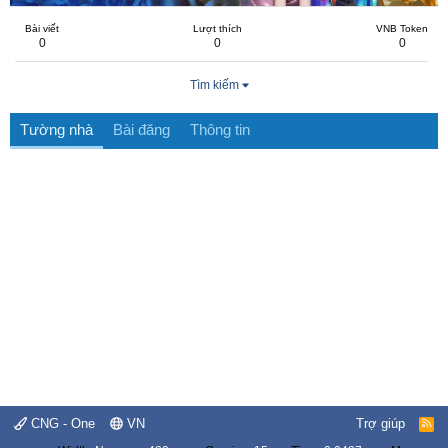
Bài viết
Lượt thích
VNB Token
0
0
0
Tìm kiếm
Tường nhà
Bài đăng
Thông tin
CNG - One
VN
Trợ giúp
R
S