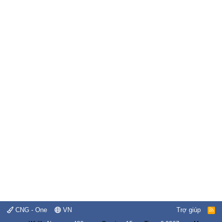
CNG - One
VN
Trợ giúp
R
S