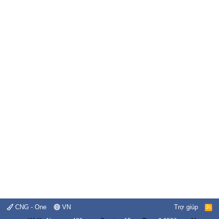
CNG - One
VN
Trợ giúp
R
S