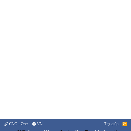
CNG - One
VN
Trợ giúp
R
S