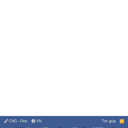
CNG - One
VN
Trợ giúp
R
S