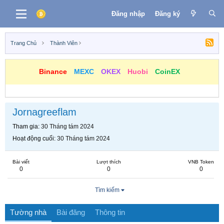
Đăng nhập
Đăng ký
Trang Chủ
Thành Viên
Binance
MEXC
OKEX
Huobi
CoinEX
Jornagreeflam
Tham gia
30 Tháng tám 2024
Hoạt động cuối
30 Tháng tám 2024
Bài viết
Lượt thích
VNB Token
0
0
0
Tìm kiếm
Tường nhà
Bài đăng
Thông tin