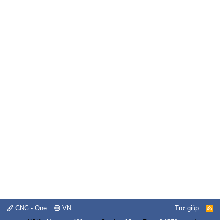
CNG - One
VN
Trợ giúp
R
S