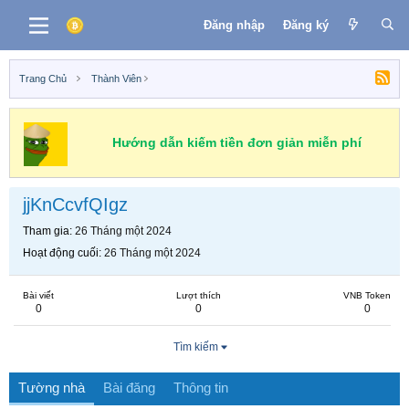
Đăng nhập
Đăng ký
Trang Chủ
Thành Viên
Hướng dẫn kiếm tiền đơn giản miễn phí
jjKnCcvfQIgz
Tham gia
26 Tháng một 2024
Hoạt động cuối
26 Tháng một 2024
Bài viết
Lượt thích
VNB Token
0
0
0
Tìm kiếm
Tường nhà
Bài đăng
Thông tin