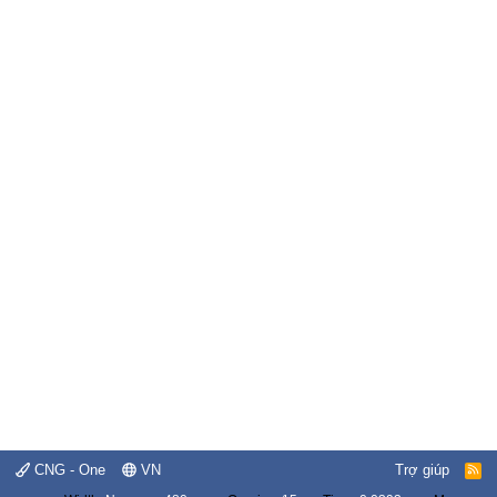
CNG - One
VN
Trợ giúp
R
S