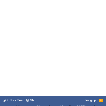
CNG - One
VN
Trợ giúp
R
S