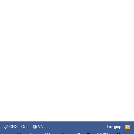
CNG - One
VN
Trợ giúp
R
S