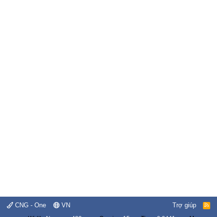
CNG - One
VN
Trợ giúp
R
S