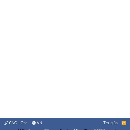
CNG - One
VN
Trợ giúp
R
S