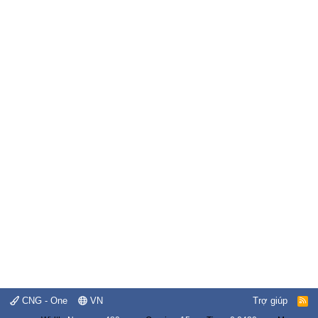
CNG - One
VN
Trợ giúp
R
S