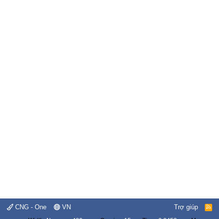
CNG - One
VN
Trợ giúp
R
S