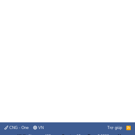
CNG - One
VN
Trợ giúp
R
S