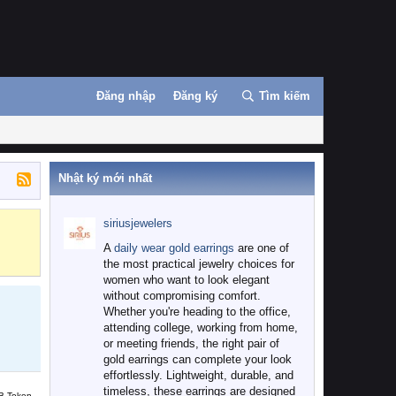
Đăng nhập
Đăng ký
Tìm kiếm
Nhật ký mới nhất
siriusjewelers
Binance
MEXC
A
daily wear gold earrings
are one of
the most practical jewelry choices for
women who want to look elegant
without compromising comfort.
Whether you're heading to the office,
attending college, working from home,
or meeting friends, the right pair of
gold earrings can complete your look
effortlessly. Lightweight, durable, and
timeless, these earrings are designed
B Token