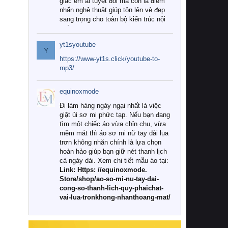
giác êm ái tuyệt đối mà còn là điểm
nhấn nghệ thuật giúp tôn lên vẻ đẹp
sang trọng cho toàn bộ kiến trúc nội
thất.
yt1syoutube
Tuy nhiên, giữa thị trường đa dạng
Y
với vô vàn thương hiệu và mẫu mã
https://www-yt1s.click/youtube-to-
như hiện nay, làm thế nào để chọn
mp3/
được những bộ chăn ga gối đệm cao
cấp thực sự chất lượng, phù hợp với
equinoxmode
khí hậu và nhu cầu sử dụng của gia
đình? Hãy cùng chúng tôi đi tìm lời
Đi làm hàng ngày ngại nhất là việc
giải đáp chi tiết qua bài viết dưới đây.
giặt ủi sơ mi phức tạp. Nếu bạn đang
tìm một chiếc áo vừa chỉn chu, vừa
1. Tại sao các gia đình hiện đại lại ưa
mềm mát thì áo sơ mi nữ tay dài lụa
chuộng chăn ga gối đệm cao cấp?
trơn không nhăn chính là lựa chọn
hoàn hảo giúp bạn giữ nét thanh lịch
Khác với các dòng sản phẩm thông
cả ngày dài. Xem chi tiết mẫu áo tại:
thường, những bộ chăn ga gối đệm
Link: Https: //equinoxmode.
cao cấp trải qua quy trình sản xuất
Store/shop/ao-so-mi-nu-tay-dai-
nghiêm ngặt từ khâu chọn lọc nguyên
cong-so-thanh-lich-quy-phaichat-
liệu tự nhiên đến công nghệ dệt
vai-lua-tronkhong-nhanthoang-mat/
nhuộm hiện đại không chứa hóa chất
độc hại. Khi sử dụng dòng sản phẩm
này, bạn sẽ cảm nhận rõ rệt sự khác