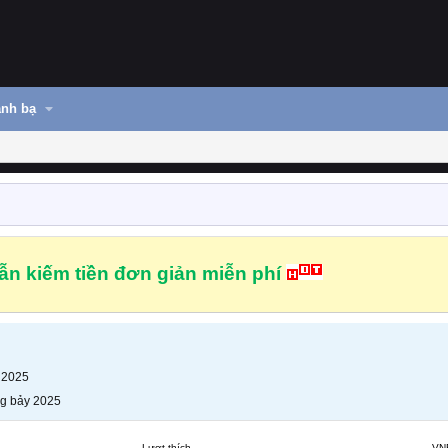
nh bạ
n kiếm tiền đơn giản miễn phí
 2025
g bảy 2025
Lượt thích
VN