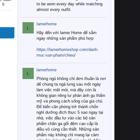
to be worn every day while matching
0
almost every outfit.
lamerhome
L
Hãy đến với lamer Home để sắm
ngay những sản phẩm phù hợp
https://lamerhomeshop.com/danh-
muc-san-pham/chieu/
lamerhome
L
Phòng ngủ không chỉ đơn thuần là nơi
để chúng ta ngả lưng sau một ngày
làm việc mệt mỏi, mà đây còn là
không gian riêng tư phản ánh gu thẩm
mỹ và phong cách sống của gia chủ.
Để biến căn phòng trở thành chốn
nghỉ dưỡng đích thực 5 sao ngay tại
nhà, việc đầu tư vào các bộ sản
phẩm chăn ga gối đệm cao cấp là
điều vô cùng cần thiết. Những sản
phẩm này không chỉ mang lại cảm