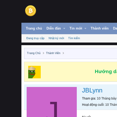
Trang chủ
Diễn đàn
Tin mới
Thành viên
Da
Đang truy cập
Nhật ký mới
Tìm kiếm
Trang Chủ
Thành Viên
Hướng dẫ
JBLynn
J
Tham gia
10 Tháng bảy
Hoạt động cuối
10 Thán
Bài viết