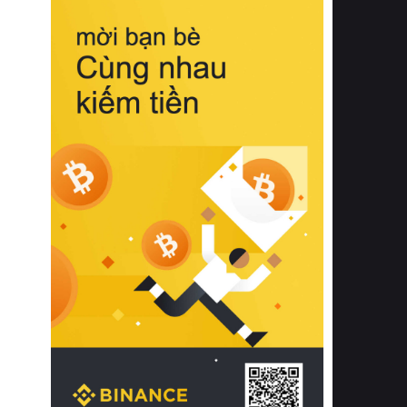
biệt từ bề mặt vải mềm mịn, khả năng
thoáng khí tuyệt vời cho đến độ đàn
hồi chuẩn xác của phần đệm nâng đỡ
cột sống.
Bên cạnh đó, việc lựa chọn các dòng
sản phẩm đạt chuẩn chất lượng quốc
tế còn giúp ngăn ngừa tình trạng kích
ứng da, hạn chế sự phát triển của vi
khuẩn và nấm mốc trong điều kiện
thời tiết nóng ẩm. Bạn có thể tìm hiểu
thêm các nghiên cứu khoa học về tác
động của giấc ngủ và môi trường
phòng ngủ đối với sức khỏe con
người tại Sleep Foundation (External
Link) để có cái nhìn toàn diện hơn.
2. Các tiêu chí vàng khi lựa chọn
chăn ga gối đệm cao cấp cho phòng
ngủ
Để sở hữu một bộ chăn ga gối đệm
cao cấp hoàn hảo cả về thẩm mỹ lẫn
công năng, người tiêu dùng cần cân
nhắc kỹ lưỡng các tiêu chí quan trọng