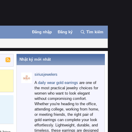
Đăng nhập
Đăng ký
Tìm kiếm
Nhật ký mới nhất
siriusjewelers
Binance
MEXC
A
daily wear gold earrings
are one of
the most practical jewelry choices for
women who want to look elegant
without compromising comfort.
Whether you're heading to the office,
attending college, working from home,
or meeting friends, the right pair of
gold earrings can complete your look
effortlessly. Lightweight, durable, and
timeless, these earrings are designed
B Token