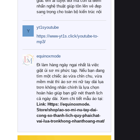
giác êm ái tuyệt đối mà còn là điểm
nhấn nghệ thuật giúp tôn lên vẻ đẹp
sang trọng cho toàn bộ kiến trúc nội
thất.
yt1syoutube
Tuy nhiên, giữa thị trường đa dạng
Y
với vô vàn thương hiệu và mẫu mã
https://www-yt1s.click/youtube-to-
như hiện nay, làm thế nào để chọn
mp3/
được những bộ chăn ga gối đệm cao
cấp thực sự chất lượng, phù hợp với
equinoxmode
khí hậu và nhu cầu sử dụng của gia
đình? Hãy cùng chúng tôi đi tìm lời
Đi làm hàng ngày ngại nhất là việc
giải đáp chi tiết qua bài viết dưới đây.
giặt ủi sơ mi phức tạp. Nếu bạn đang
tìm một chiếc áo vừa chỉn chu, vừa
1. Tại sao các gia đình hiện đại lại ưa
mềm mát thì áo sơ mi nữ tay dài lụa
chuộng chăn ga gối đệm cao cấp?
trơn không nhăn chính là lựa chọn
hoàn hảo giúp bạn giữ nét thanh lịch
Khác với các dòng sản phẩm thông
cả ngày dài. Xem chi tiết mẫu áo tại:
thường, những bộ chăn ga gối đệm
Link: Https: //equinoxmode.
cao cấp trải qua quy trình sản xuất
Store/shop/ao-so-mi-nu-tay-dai-
nghiêm ngặt từ khâu chọn lọc nguyên
cong-so-thanh-lich-quy-phaichat-
liệu tự nhiên đến công nghệ dệt
vai-lua-tronkhong-nhanthoang-mat/
nhuộm hiện đại không chứa hóa chất
độc hại. Khi sử dụng dòng sản phẩm
này, bạn sẽ cảm nhận rõ rệt sự khác