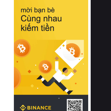
biệt từ bề mặt vải mềm mịn, khả năng
thoáng khí tuyệt vời cho đến độ đàn
hồi chuẩn xác của phần đệm nâng đỡ
cột sống.
Bên cạnh đó, việc lựa chọn các dòng
sản phẩm đạt chuẩn chất lượng quốc
tế còn giúp ngăn ngừa tình trạng kích
ứng da, hạn chế sự phát triển của vi
khuẩn và nấm mốc trong điều kiện
thời tiết nóng ẩm. Bạn có thể tìm hiểu
thêm các nghiên cứu khoa học về tác
động của giấc ngủ và môi trường
phòng ngủ đối với sức khỏe con
người tại Sleep Foundation (External
Link) để có cái nhìn toàn diện hơn.
2. Các tiêu chí vàng khi lựa chọn
chăn ga gối đệm cao cấp cho phòng
ngủ
Để sở hữu một bộ chăn ga gối đệm
cao cấp hoàn hảo cả về thẩm mỹ lẫn
công năng, người tiêu dùng cần cân
nhắc kỹ lưỡng các tiêu chí quan trọng