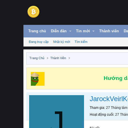
Trang chủ
Diễn đàn
Tin mới
Thành viên
Da
Đang truy cập
Nhật ký mới
Tìm kiếm
Trang Chủ
Thành Viên
Hướng dẫ
JarockVeirlK
J
Tham gia
27 Tháng tám
Hoạt động cuối
27 Thán
Bài viết