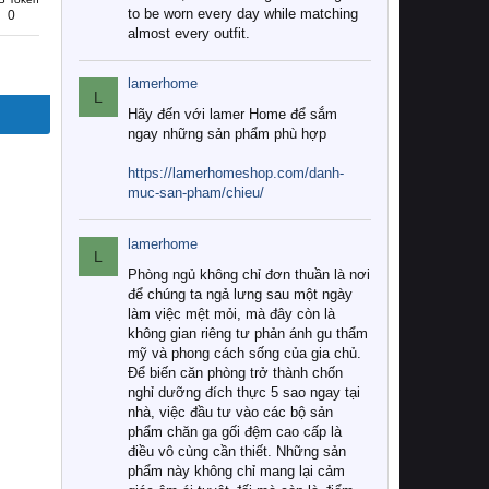
to be worn every day while matching
0
almost every outfit.
lamerhome
L
Hãy đến với lamer Home để sắm
ngay những sản phẩm phù hợp
https://lamerhomeshop.com/danh-
muc-san-pham/chieu/
lamerhome
L
Phòng ngủ không chỉ đơn thuần là nơi
để chúng ta ngả lưng sau một ngày
làm việc mệt mỏi, mà đây còn là
không gian riêng tư phản ánh gu thẩm
mỹ và phong cách sống của gia chủ.
Để biến căn phòng trở thành chốn
nghỉ dưỡng đích thực 5 sao ngay tại
nhà, việc đầu tư vào các bộ sản
phẩm chăn ga gối đệm cao cấp là
điều vô cùng cần thiết. Những sản
phẩm này không chỉ mang lại cảm