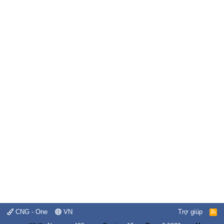
CNG - One
VN
Trợ giúp
R
S