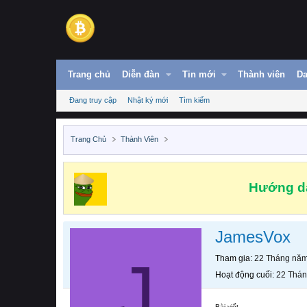
Trang chủ
Diễn đàn
Tin mới
Thành viên
Da
Đang truy cập
Nhật ký mới
Tìm kiếm
Trang Chủ
Thành Viên
Hướng dẫ
JamesVox
J
Tham gia
22 Tháng nă
Hoạt động cuối
22 Thá
Bài viết