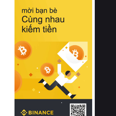
biệt từ bề mặt vải mềm mịn, khả năng
thoáng khí tuyệt vời cho đến độ đàn
hồi chuẩn xác của phần đệm nâng đỡ
cột sống.
Bên cạnh đó, việc lựa chọn các dòng
sản phẩm đạt chuẩn chất lượng quốc
tế còn giúp ngăn ngừa tình trạng kích
ứng da, hạn chế sự phát triển của vi
khuẩn và nấm mốc trong điều kiện
thời tiết nóng ẩm. Bạn có thể tìm hiểu
thêm các nghiên cứu khoa học về tác
động của giấc ngủ và môi trường
phòng ngủ đối với sức khỏe con
người tại Sleep Foundation (External
Link) để có cái nhìn toàn diện hơn.
2. Các tiêu chí vàng khi lựa chọn
chăn ga gối đệm cao cấp cho phòng
ngủ
Để sở hữu một bộ chăn ga gối đệm
cao cấp hoàn hảo cả về thẩm mỹ lẫn
công năng, người tiêu dùng cần cân
nhắc kỹ lưỡng các tiêu chí quan trọng