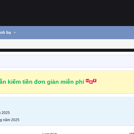
nh bạ
n kiếm tiền đơn giản miễn phí
m 2025
ng năm 2025
Lượt thích
VN