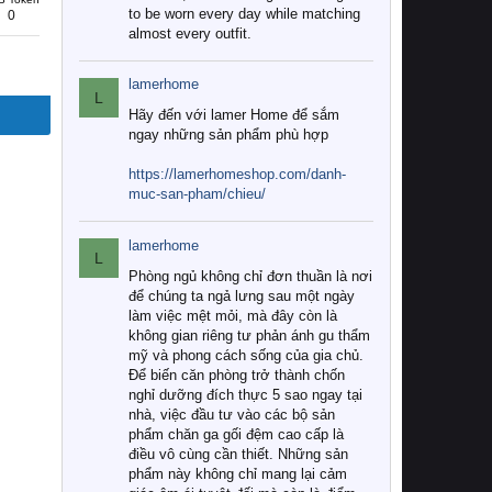
to be worn every day while matching
0
almost every outfit.
lamerhome
L
Hãy đến với lamer Home để sắm
ngay những sản phẩm phù hợp
https://lamerhomeshop.com/danh-
muc-san-pham/chieu/
lamerhome
L
Phòng ngủ không chỉ đơn thuần là nơi
để chúng ta ngả lưng sau một ngày
làm việc mệt mỏi, mà đây còn là
không gian riêng tư phản ánh gu thẩm
mỹ và phong cách sống của gia chủ.
Để biến căn phòng trở thành chốn
nghỉ dưỡng đích thực 5 sao ngay tại
nhà, việc đầu tư vào các bộ sản
phẩm chăn ga gối đệm cao cấp là
điều vô cùng cần thiết. Những sản
phẩm này không chỉ mang lại cảm