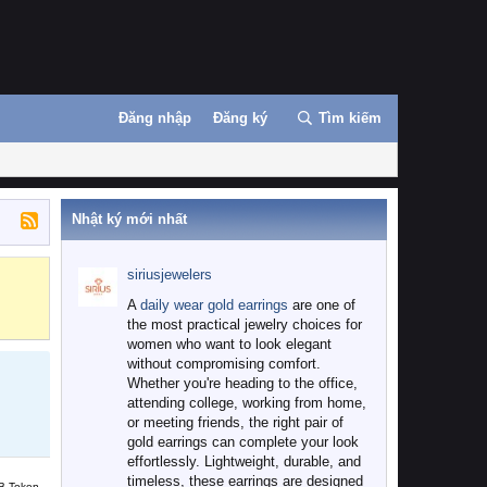
Đăng nhập
Đăng ký
Tìm kiếm
Nhật ký mới nhất
siriusjewelers
Binance
MEXC
A
daily wear gold earrings
are one of
the most practical jewelry choices for
women who want to look elegant
without compromising comfort.
Whether you're heading to the office,
attending college, working from home,
or meeting friends, the right pair of
gold earrings can complete your look
effortlessly. Lightweight, durable, and
timeless, these earrings are designed
B Token