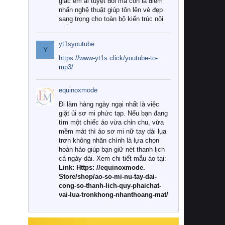
giác êm ái tuyệt đối mà còn là điểm
nhấn nghệ thuật giúp tôn lên vẻ đẹp
sang trọng cho toàn bộ kiến trúc nội
thất.
yt1syoutube
Tuy nhiên, giữa thị trường đa dạng
Y
với vô vàn thương hiệu và mẫu mã
https://www-yt1s.click/youtube-to-
như hiện nay, làm thế nào để chọn
mp3/
được những bộ chăn ga gối đệm cao
cấp thực sự chất lượng, phù hợp với
equinoxmode
khí hậu và nhu cầu sử dụng của gia
đình? Hãy cùng chúng tôi đi tìm lời
Đi làm hàng ngày ngại nhất là việc
giải đáp chi tiết qua bài viết dưới đây.
giặt ủi sơ mi phức tạp. Nếu bạn đang
tìm một chiếc áo vừa chỉn chu, vừa
1. Tại sao các gia đình hiện đại lại ưa
mềm mát thì áo sơ mi nữ tay dài lụa
chuộng chăn ga gối đệm cao cấp?
trơn không nhăn chính là lựa chọn
hoàn hảo giúp bạn giữ nét thanh lịch
Khác với các dòng sản phẩm thông
cả ngày dài. Xem chi tiết mẫu áo tại:
thường, những bộ chăn ga gối đệm
Link: Https: //equinoxmode.
cao cấp trải qua quy trình sản xuất
Store/shop/ao-so-mi-nu-tay-dai-
nghiêm ngặt từ khâu chọn lọc nguyên
cong-so-thanh-lich-quy-phaichat-
liệu tự nhiên đến công nghệ dệt
vai-lua-tronkhong-nhanthoang-mat/
nhuộm hiện đại không chứa hóa chất
độc hại. Khi sử dụng dòng sản phẩm
này, bạn sẽ cảm nhận rõ rệt sự khác