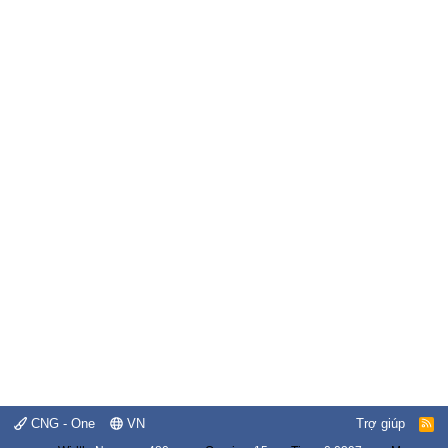
CNG - One
VN
Trợ giúp
R
S