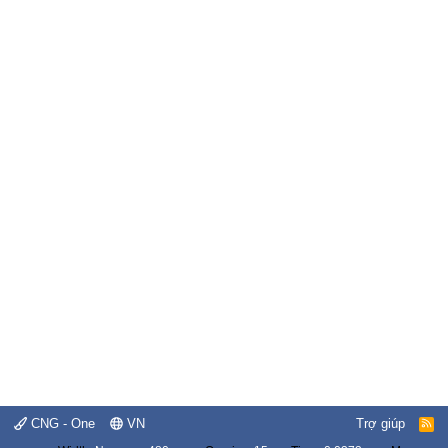
CNG - One
VN
Trợ giúp
R
S