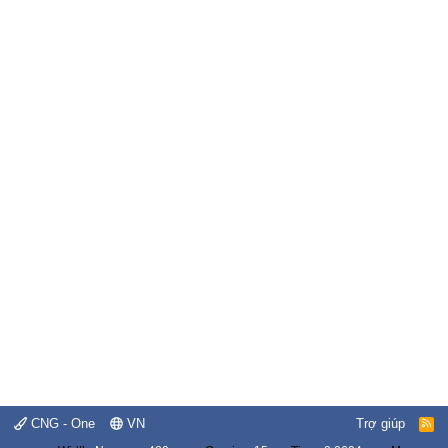
CNG - One
VN
Trợ giúp
R
S