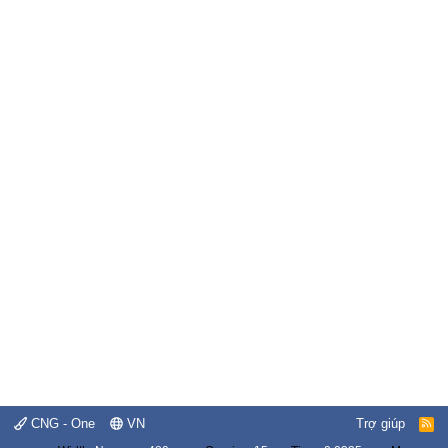
CNG - One
VN
Trợ giúp
R
S