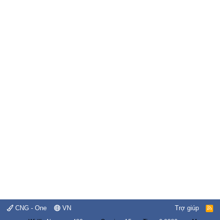
CNG - One
VN
Trợ giúp
R
S