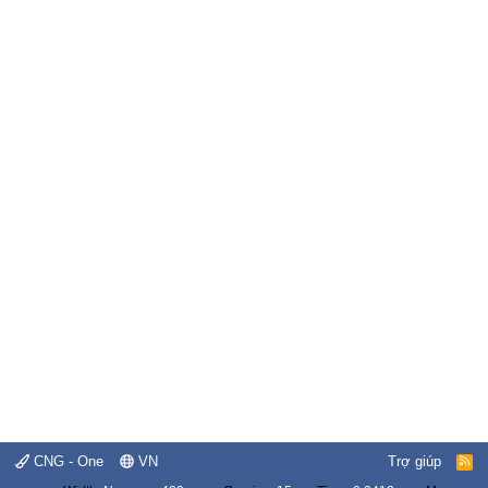
CNG - One
VN
Trợ giúp
R
S