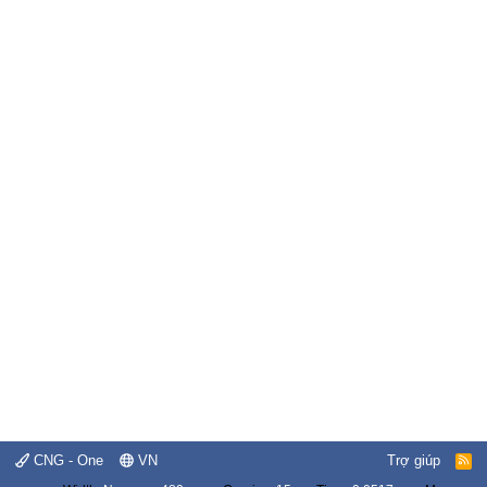
CNG - One
VN
Trợ giúp
R
S