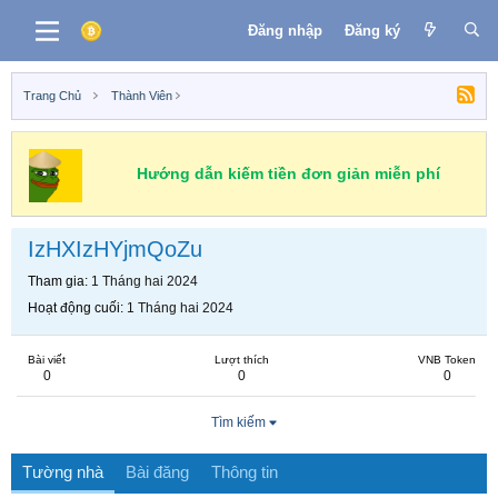
Đăng nhập
Đăng ký
Trang Chủ
Thành Viên
Hướng dẫn kiếm tiền đơn giản miễn phí
IzHXIzHYjmQoZu
Tham gia
1 Tháng hai 2024
Hoạt động cuối
1 Tháng hai 2024
Bài viết
Lượt thích
VNB Token
0
0
0
Tìm kiếm
Tường nhà
Bài đăng
Thông tin