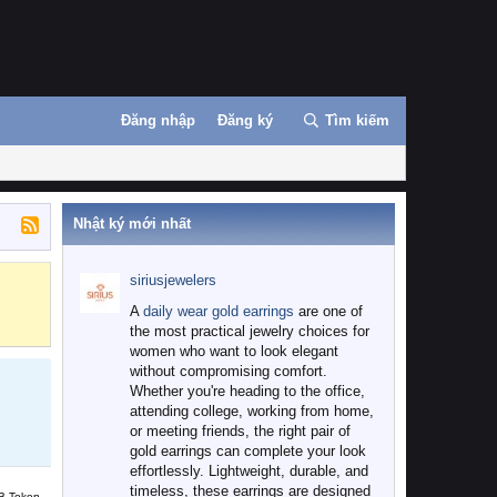
Đăng nhập
Đăng ký
Tìm kiếm
Nhật ký mới nhất
siriusjewelers
Binance
MEXC
A
daily wear gold earrings
are one of
the most practical jewelry choices for
women who want to look elegant
without compromising comfort.
Whether you're heading to the office,
attending college, working from home,
or meeting friends, the right pair of
gold earrings can complete your look
effortlessly. Lightweight, durable, and
timeless, these earrings are designed
B Token