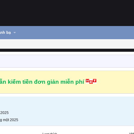
nh bạ
n kiếm tiền đơn giản miễn phí
 2025
g một 2025
Lượt thích
VN