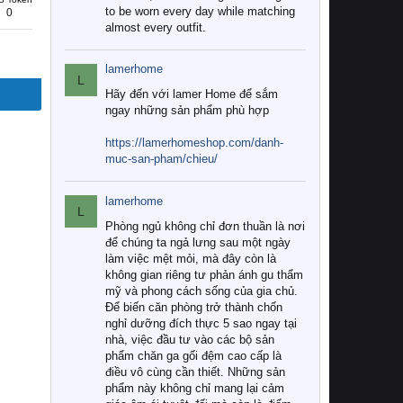
to be worn every day while matching
0
almost every outfit.
lamerhome
L
Hãy đến với lamer Home để sắm
ngay những sản phẩm phù hợp
https://lamerhomeshop.com/danh-
muc-san-pham/chieu/
lamerhome
L
Phòng ngủ không chỉ đơn thuần là nơi
để chúng ta ngả lưng sau một ngày
làm việc mệt mỏi, mà đây còn là
không gian riêng tư phản ánh gu thẩm
mỹ và phong cách sống của gia chủ.
Để biến căn phòng trở thành chốn
nghỉ dưỡng đích thực 5 sao ngay tại
nhà, việc đầu tư vào các bộ sản
phẩm chăn ga gối đệm cao cấp là
điều vô cùng cần thiết. Những sản
phẩm này không chỉ mang lại cảm