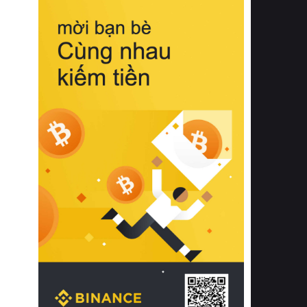
biệt từ bề mặt vải mềm mịn, khả năng
thoáng khí tuyệt vời cho đến độ đàn
hồi chuẩn xác của phần đệm nâng đỡ
cột sống.
Bên cạnh đó, việc lựa chọn các dòng
sản phẩm đạt chuẩn chất lượng quốc
tế còn giúp ngăn ngừa tình trạng kích
ứng da, hạn chế sự phát triển của vi
khuẩn và nấm mốc trong điều kiện
thời tiết nóng ẩm. Bạn có thể tìm hiểu
thêm các nghiên cứu khoa học về tác
động của giấc ngủ và môi trường
phòng ngủ đối với sức khỏe con
người tại Sleep Foundation (External
Link) để có cái nhìn toàn diện hơn.
2. Các tiêu chí vàng khi lựa chọn
chăn ga gối đệm cao cấp cho phòng
ngủ
Để sở hữu một bộ chăn ga gối đệm
cao cấp hoàn hảo cả về thẩm mỹ lẫn
công năng, người tiêu dùng cần cân
nhắc kỹ lưỡng các tiêu chí quan trọng