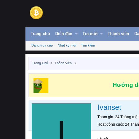
Trang chủ
Diễn đàn
Tin mới
Thành viên
Da
Đang truy cập
Nhật ký mới
Tìm kiếm
Trang Chủ
Thành Viên
Hướng dẫ
Ivanset
I
Tham gia
24 Tháng một
Hoạt động cuối
24 Thán
Bài viết