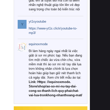
giác êm ái tuyệt đối mà còn là điểm
nhấn nghệ thuật giúp tôn lên vẻ đẹp
sang trọng cho toàn bộ kiến trúc nội
thất.
yt1syoutube
Tuy nhiên, giữa thị trường đa dạng
Y
với vô vàn thương hiệu và mẫu mã
https://www-yt1s.click/youtube-to-
như hiện nay, làm thế nào để chọn
mp3/
được những bộ chăn ga gối đệm cao
cấp thực sự chất lượng, phù hợp với
equinoxmode
khí hậu và nhu cầu sử dụng của gia
đình? Hãy cùng chúng tôi đi tìm lời
Đi làm hàng ngày ngại nhất là việc
giải đáp chi tiết qua bài viết dưới đây.
giặt ủi sơ mi phức tạp. Nếu bạn đang
tìm một chiếc áo vừa chỉn chu, vừa
1. Tại sao các gia đình hiện đại lại ưa
mềm mát thì áo sơ mi nữ tay dài lụa
chuộng chăn ga gối đệm cao cấp?
trơn không nhăn chính là lựa chọn
hoàn hảo giúp bạn giữ nét thanh lịch
Khác với các dòng sản phẩm thông
cả ngày dài. Xem chi tiết mẫu áo tại:
thường, những bộ chăn ga gối đệm
Link: Https: //equinoxmode.
cao cấp trải qua quy trình sản xuất
Store/shop/ao-so-mi-nu-tay-dai-
nghiêm ngặt từ khâu chọn lọc nguyên
cong-so-thanh-lich-quy-phaichat-
liệu tự nhiên đến công nghệ dệt
vai-lua-tronkhong-nhanthoang-mat/
nhuộm hiện đại không chứa hóa chất
độc hại. Khi sử dụng dòng sản phẩm
này, bạn sẽ cảm nhận rõ rệt sự khác