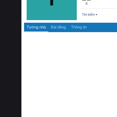
0
Tìm kiếm
Tường nhà
Bài đăng
Thông tin