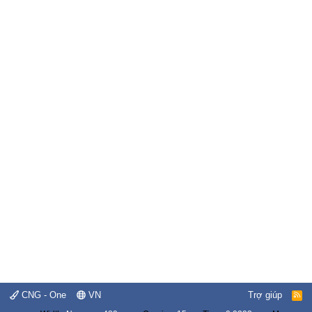
CNG - One
VN
Trợ giúp
R
S