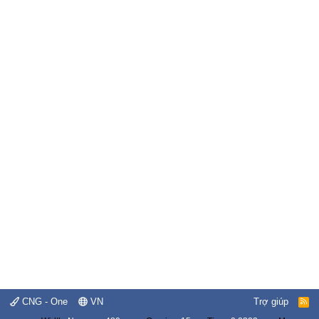
CNG - One
VN
Trợ giúp
R
S