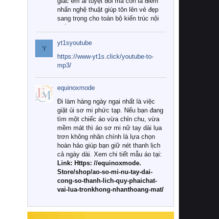
giác êm ái tuyệt đối mà còn là điểm
nhấn nghệ thuật giúp tôn lên vẻ đẹp
sang trọng cho toàn bộ kiến trúc nội
thất.
yt1syoutube
Tuy nhiên, giữa thị trường đa dạng
Y
với vô vàn thương hiệu và mẫu mã
https://www-yt1s.click/youtube-to-
như hiện nay, làm thế nào để chọn
mp3/
được những bộ chăn ga gối đệm cao
cấp thực sự chất lượng, phù hợp với
equinoxmode
khí hậu và nhu cầu sử dụng của gia
đình? Hãy cùng chúng tôi đi tìm lời
Đi làm hàng ngày ngại nhất là việc
giải đáp chi tiết qua bài viết dưới đây.
giặt ủi sơ mi phức tạp. Nếu bạn đang
tìm một chiếc áo vừa chỉn chu, vừa
1. Tại sao các gia đình hiện đại lại ưa
mềm mát thì áo sơ mi nữ tay dài lụa
chuộng chăn ga gối đệm cao cấp?
trơn không nhăn chính là lựa chọn
hoàn hảo giúp bạn giữ nét thanh lịch
Khác với các dòng sản phẩm thông
cả ngày dài. Xem chi tiết mẫu áo tại:
thường, những bộ chăn ga gối đệm
Link: Https: //equinoxmode.
cao cấp trải qua quy trình sản xuất
Store/shop/ao-so-mi-nu-tay-dai-
nghiêm ngặt từ khâu chọn lọc nguyên
cong-so-thanh-lich-quy-phaichat-
liệu tự nhiên đến công nghệ dệt
vai-lua-tronkhong-nhanthoang-mat/
nhuộm hiện đại không chứa hóa chất
độc hại. Khi sử dụng dòng sản phẩm
này, bạn sẽ cảm nhận rõ rệt sự khác