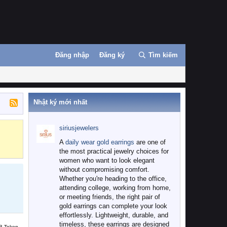
Đăng nhập
Đăng ký
Tìm kiếm
Nhật ký mới nhất
siriusjewelers
Binance
MEXC
A
daily wear gold earrings
are one of
the most practical jewelry choices for
women who want to look elegant
without compromising comfort.
Whether you're heading to the office,
attending college, working from home,
or meeting friends, the right pair of
gold earrings can complete your look
effortlessly. Lightweight, durable, and
timeless, these earrings are designed
B Token