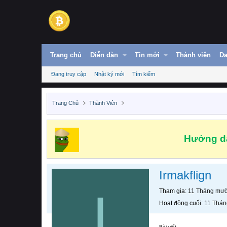
Trang chủ
Diễn đàn
Tin mới
Thành viên
Da
Đang truy cập
Nhật ký mới
Tìm kiếm
Trang Chủ
Thành Viên
Hướng dẫ
Irmakflign
I
Tham gia
11 Tháng mườ
Hoạt động cuối
11 Thán
Bài viết