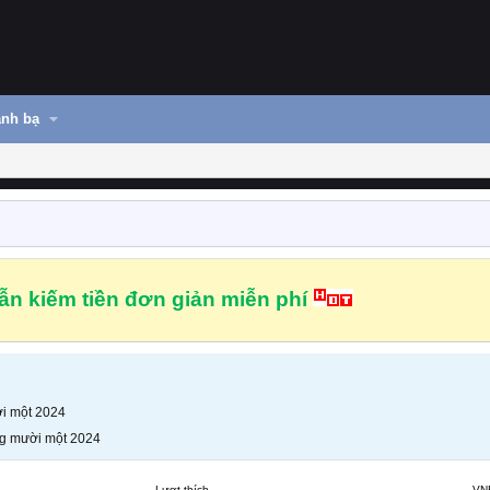
nh bạ
n kiếm tiền đơn giản miễn phí
i một 2024
g mười một 2024
Lượt thích
VN