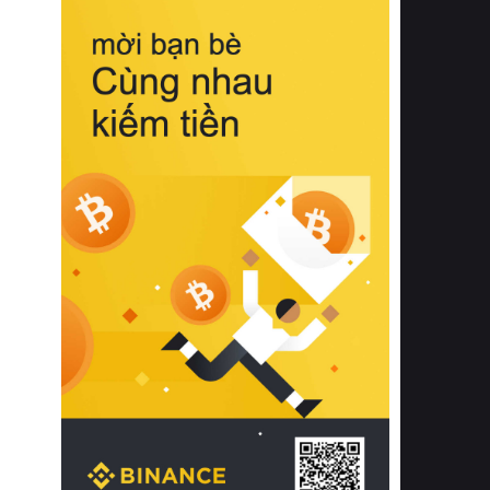
biệt từ bề mặt vải mềm mịn, khả năng
thoáng khí tuyệt vời cho đến độ đàn
hồi chuẩn xác của phần đệm nâng đỡ
cột sống.
Bên cạnh đó, việc lựa chọn các dòng
sản phẩm đạt chuẩn chất lượng quốc
tế còn giúp ngăn ngừa tình trạng kích
ứng da, hạn chế sự phát triển của vi
khuẩn và nấm mốc trong điều kiện
thời tiết nóng ẩm. Bạn có thể tìm hiểu
thêm các nghiên cứu khoa học về tác
động của giấc ngủ và môi trường
phòng ngủ đối với sức khỏe con
người tại Sleep Foundation (External
Link) để có cái nhìn toàn diện hơn.
2. Các tiêu chí vàng khi lựa chọn
chăn ga gối đệm cao cấp cho phòng
ngủ
Để sở hữu một bộ chăn ga gối đệm
cao cấp hoàn hảo cả về thẩm mỹ lẫn
công năng, người tiêu dùng cần cân
nhắc kỹ lưỡng các tiêu chí quan trọng