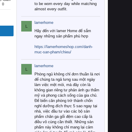
to be worn every day while matching
0
almost every outfit.
lamerhome
L
Hãy đến với lamer Home để sắm
ngay những sản phẩm phù hợp
https://lamerhomeshop.com/danh-
muc-san-pham/chieu/
lamerhome
L
Phòng ngủ không chỉ đơn thuần là nơi
để chúng ta ngả lưng sau một ngày
làm việc mệt mỏi, mà đây còn là
không gian riêng tư phản ánh gu thẩm
mỹ và phong cách sống của gia chủ.
Để biến căn phòng trở thành chốn
nghỉ dưỡng đích thực 5 sao ngay tại
nhà, việc đầu tư vào các bộ sản
phẩm chăn ga gối đệm cao cấp là
điều vô cùng cần thiết. Những sản
phẩm này không chỉ mang lại cảm