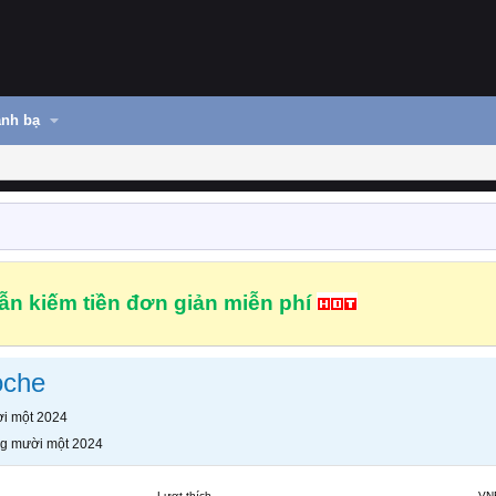
nh bạ
n kiếm tiền đơn giản miễn phí
oche
i một 2024
g mười một 2024
Lượt thích
VN