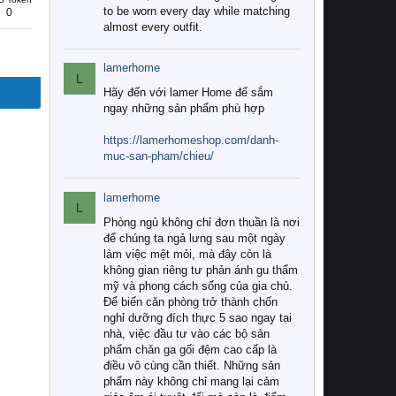
to be worn every day while matching
0
almost every outfit.
lamerhome
L
Hãy đến với lamer Home để sắm
ngay những sản phẩm phù hợp
https://lamerhomeshop.com/danh-
muc-san-pham/chieu/
lamerhome
L
Phòng ngủ không chỉ đơn thuần là nơi
để chúng ta ngả lưng sau một ngày
làm việc mệt mỏi, mà đây còn là
không gian riêng tư phản ánh gu thẩm
mỹ và phong cách sống của gia chủ.
Để biến căn phòng trở thành chốn
nghỉ dưỡng đích thực 5 sao ngay tại
nhà, việc đầu tư vào các bộ sản
phẩm chăn ga gối đệm cao cấp là
điều vô cùng cần thiết. Những sản
phẩm này không chỉ mang lại cảm