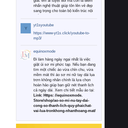
giác êm ái tuyệt đối mà còn là điểm
nhấn nghệ thuật giúp tôn lên vẻ đẹp
sang trọng cho toàn bộ kiến trúc nội
thất.
yt1syoutube
Tuy nhiên, giữa thị trường đa dạng
Y
với vô vàn thương hiệu và mẫu mã
https://www-yt1s.click/youtube-to-
như hiện nay, làm thế nào để chọn
mp3/
được những bộ chăn ga gối đệm cao
cấp thực sự chất lượng, phù hợp với
equinoxmode
khí hậu và nhu cầu sử dụng của gia
đình? Hãy cùng chúng tôi đi tìm lời
Đi làm hàng ngày ngại nhất là việc
giải đáp chi tiết qua bài viết dưới đây.
giặt ủi sơ mi phức tạp. Nếu bạn đang
tìm một chiếc áo vừa chỉn chu, vừa
1. Tại sao các gia đình hiện đại lại ưa
mềm mát thì áo sơ mi nữ tay dài lụa
chuộng chăn ga gối đệm cao cấp?
trơn không nhăn chính là lựa chọn
hoàn hảo giúp bạn giữ nét thanh lịch
Khác với các dòng sản phẩm thông
cả ngày dài. Xem chi tiết mẫu áo tại:
thường, những bộ chăn ga gối đệm
Link: Https: //equinoxmode.
cao cấp trải qua quy trình sản xuất
Store/shop/ao-so-mi-nu-tay-dai-
nghiêm ngặt từ khâu chọn lọc nguyên
cong-so-thanh-lich-quy-phaichat-
liệu tự nhiên đến công nghệ dệt
vai-lua-tronkhong-nhanthoang-mat/
nhuộm hiện đại không chứa hóa chất
độc hại. Khi sử dụng dòng sản phẩm
này, bạn sẽ cảm nhận rõ rệt sự khác