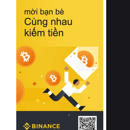
biệt từ bề mặt vải mềm mịn, khả năng
thoáng khí tuyệt vời cho đến độ đàn
hồi chuẩn xác của phần đệm nâng đỡ
cột sống.
Bên cạnh đó, việc lựa chọn các dòng
sản phẩm đạt chuẩn chất lượng quốc
tế còn giúp ngăn ngừa tình trạng kích
ứng da, hạn chế sự phát triển của vi
khuẩn và nấm mốc trong điều kiện
thời tiết nóng ẩm. Bạn có thể tìm hiểu
thêm các nghiên cứu khoa học về tác
động của giấc ngủ và môi trường
phòng ngủ đối với sức khỏe con
người tại Sleep Foundation (External
Link) để có cái nhìn toàn diện hơn.
2. Các tiêu chí vàng khi lựa chọn
chăn ga gối đệm cao cấp cho phòng
ngủ
Để sở hữu một bộ chăn ga gối đệm
cao cấp hoàn hảo cả về thẩm mỹ lẫn
công năng, người tiêu dùng cần cân
nhắc kỹ lưỡng các tiêu chí quan trọng