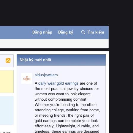
Đăng nhập
Đăng ký
Tìm kiếm
Nhật ký mới nhất
siriusjewelers
Binance
MEXC
A
daily wear gold earrings
are one of
the most practical jewelry choices for
women who want to look elegant
without compromising comfort.
Whether you're heading to the office,
attending college, working from home,
or meeting friends, the right pair of
gold earrings can complete your look
effortlessly. Lightweight, durable, and
timeless, these earrings are designed
B Token