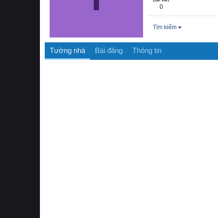
0
Tìm kiếm
Tường nhà
Bài đăng
Thông tin