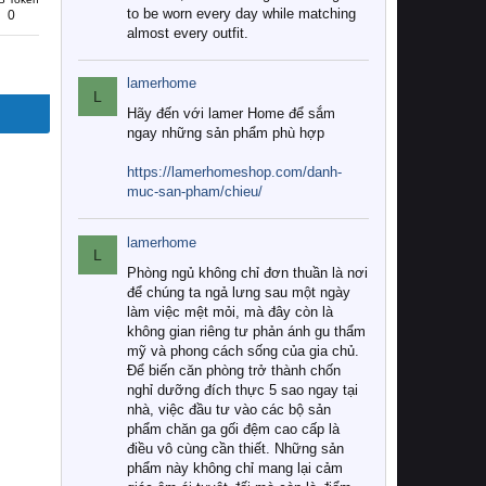
to be worn every day while matching
0
almost every outfit.
lamerhome
L
Hãy đến với lamer Home để sắm
ngay những sản phẩm phù hợp
https://lamerhomeshop.com/danh-
muc-san-pham/chieu/
lamerhome
L
Phòng ngủ không chỉ đơn thuần là nơi
để chúng ta ngả lưng sau một ngày
làm việc mệt mỏi, mà đây còn là
không gian riêng tư phản ánh gu thẩm
mỹ và phong cách sống của gia chủ.
Để biến căn phòng trở thành chốn
nghỉ dưỡng đích thực 5 sao ngay tại
nhà, việc đầu tư vào các bộ sản
phẩm chăn ga gối đệm cao cấp là
điều vô cùng cần thiết. Những sản
phẩm này không chỉ mang lại cảm