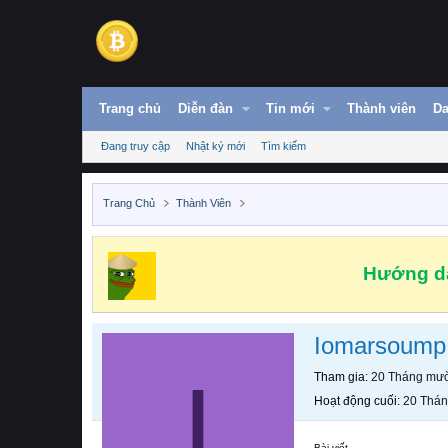
Trang chủ
Diễn đàn
Tin mới
Thành viên
Da
Đang truy cập
Nhật ký mới
Tìm kiếm
Trang Chủ
Thành Viên
Hướng dẫ
Iomarsoump
I
Tham gia
20 Tháng mườ
Hoạt động cuối
20 Thán
Bài viết