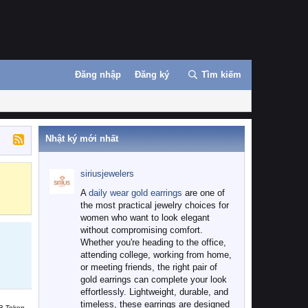
Đăng nhập
Đăng ký
Tìm kiếm
Nhật ký mới nhất
siriusjewelers
Binance
MEXC
A
daily wear gold earrings
are one of
the most practical jewelry choices for
women who want to look elegant
without compromising comfort.
Whether you're heading to the office,
attending college, working from home,
or meeting friends, the right pair of
gold earrings can complete your look
effortlessly. Lightweight, durable, and
timeless, these earrings are designed
B Token