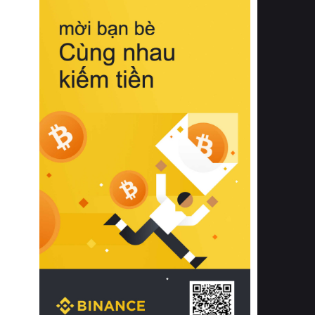
biệt từ bề mặt vải mềm mịn, khả năng
thoáng khí tuyệt vời cho đến độ đàn
hồi chuẩn xác của phần đệm nâng đỡ
cột sống.
Bên cạnh đó, việc lựa chọn các dòng
sản phẩm đạt chuẩn chất lượng quốc
tế còn giúp ngăn ngừa tình trạng kích
ứng da, hạn chế sự phát triển của vi
khuẩn và nấm mốc trong điều kiện
thời tiết nóng ẩm. Bạn có thể tìm hiểu
thêm các nghiên cứu khoa học về tác
động của giấc ngủ và môi trường
phòng ngủ đối với sức khỏe con
người tại Sleep Foundation (External
Link) để có cái nhìn toàn diện hơn.
2. Các tiêu chí vàng khi lựa chọn
chăn ga gối đệm cao cấp cho phòng
ngủ
Để sở hữu một bộ chăn ga gối đệm
cao cấp hoàn hảo cả về thẩm mỹ lẫn
công năng, người tiêu dùng cần cân
nhắc kỹ lưỡng các tiêu chí quan trọng