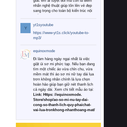
giác êm ái tuyệt đối mà còn là điểm
nhấn nghệ thuật giúp tôn lên vẻ đẹp
sang trọng cho toàn bộ kiến trúc nội
thất.
yt1syoutube
Tuy nhiên, giữa thị trường đa dạng
Y
với vô vàn thương hiệu và mẫu mã
https://www-yt1s.click/youtube-to-
như hiện nay, làm thế nào để chọn
mp3/
được những bộ chăn ga gối đệm cao
cấp thực sự chất lượng, phù hợp với
equinoxmode
khí hậu và nhu cầu sử dụng của gia
đình? Hãy cùng chúng tôi đi tìm lời
Đi làm hàng ngày ngại nhất là việc
giải đáp chi tiết qua bài viết dưới đây.
giặt ủi sơ mi phức tạp. Nếu bạn đang
tìm một chiếc áo vừa chỉn chu, vừa
1. Tại sao các gia đình hiện đại lại ưa
mềm mát thì áo sơ mi nữ tay dài lụa
chuộng chăn ga gối đệm cao cấp?
trơn không nhăn chính là lựa chọn
hoàn hảo giúp bạn giữ nét thanh lịch
Khác với các dòng sản phẩm thông
cả ngày dài. Xem chi tiết mẫu áo tại:
thường, những bộ chăn ga gối đệm
Link: Https: //equinoxmode.
cao cấp trải qua quy trình sản xuất
Store/shop/ao-so-mi-nu-tay-dai-
nghiêm ngặt từ khâu chọn lọc nguyên
cong-so-thanh-lich-quy-phaichat-
liệu tự nhiên đến công nghệ dệt
vai-lua-tronkhong-nhanthoang-mat/
nhuộm hiện đại không chứa hóa chất
độc hại. Khi sử dụng dòng sản phẩm
này, bạn sẽ cảm nhận rõ rệt sự khác