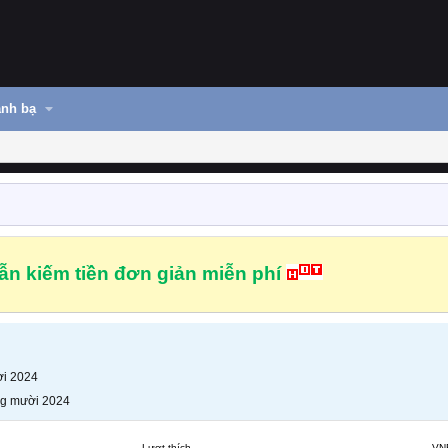
nh bạ
n kiếm tiền đơn giản miễn phí
i 2024
g mười 2024
Lượt thích
VN