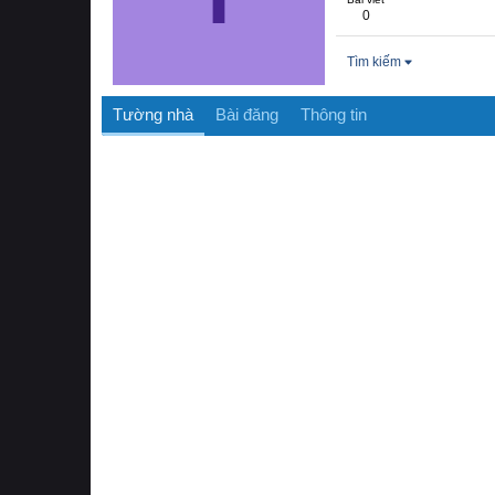
0
Tìm kiếm
Tường nhà
Bài đăng
Thông tin