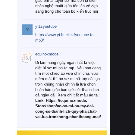
giác êm ái tuyệt đối mà còn là điểm
nhấn nghệ thuật giúp tôn lên vẻ đẹp
sang trọng cho toàn bộ kiến trúc nội
thất.
yt1syoutube
Tuy nhiên, giữa thị trường đa dạng
Y
với vô vàn thương hiệu và mẫu mã
https://www-yt1s.click/youtube-to-
như hiện nay, làm thế nào để chọn
mp3/
được những bộ chăn ga gối đệm cao
cấp thực sự chất lượng, phù hợp với
equinoxmode
khí hậu và nhu cầu sử dụng của gia
đình? Hãy cùng chúng tôi đi tìm lời
Đi làm hàng ngày ngại nhất là việc
giải đáp chi tiết qua bài viết dưới đây.
giặt ủi sơ mi phức tạp. Nếu bạn đang
tìm một chiếc áo vừa chỉn chu, vừa
1. Tại sao các gia đình hiện đại lại ưa
mềm mát thì áo sơ mi nữ tay dài lụa
chuộng chăn ga gối đệm cao cấp?
trơn không nhăn chính là lựa chọn
hoàn hảo giúp bạn giữ nét thanh lịch
Khác với các dòng sản phẩm thông
cả ngày dài. Xem chi tiết mẫu áo tại:
thường, những bộ chăn ga gối đệm
Link: Https: //equinoxmode.
cao cấp trải qua quy trình sản xuất
Store/shop/ao-so-mi-nu-tay-dai-
nghiêm ngặt từ khâu chọn lọc nguyên
cong-so-thanh-lich-quy-phaichat-
liệu tự nhiên đến công nghệ dệt
vai-lua-tronkhong-nhanthoang-mat/
nhuộm hiện đại không chứa hóa chất
độc hại. Khi sử dụng dòng sản phẩm
này, bạn sẽ cảm nhận rõ rệt sự khác