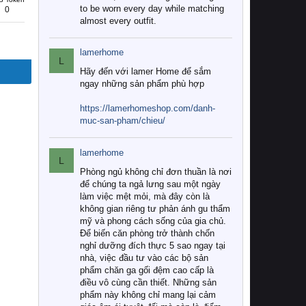
to be worn every day while matching
0
almost every outfit.
lamerhome
L
Hãy đến với lamer Home để sắm
ngay những sản phẩm phù hợp
https://lamerhomeshop.com/danh-
muc-san-pham/chieu/
lamerhome
L
Phòng ngủ không chỉ đơn thuần là nơi
để chúng ta ngả lưng sau một ngày
làm việc mệt mỏi, mà đây còn là
không gian riêng tư phản ánh gu thẩm
mỹ và phong cách sống của gia chủ.
Để biến căn phòng trở thành chốn
nghỉ dưỡng đích thực 5 sao ngay tại
nhà, việc đầu tư vào các bộ sản
phẩm chăn ga gối đệm cao cấp là
điều vô cùng cần thiết. Những sản
phẩm này không chỉ mang lại cảm