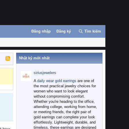
Đăng nhập
Đăng ký
Tìm kiếm
Nhật ký mới nhất
siriusjewelers
A
daily wear gold earrings
are one of
the most practical jewelry choices for
women who want to look elegant
without compromising comfort.
Whether you're heading to the office,
attending college, working from home,
or meeting friends, the right pair of
gold earrings can complete your look
effortlessly. Lightweight, durable, and
timeless, these earrings are designed
B Token