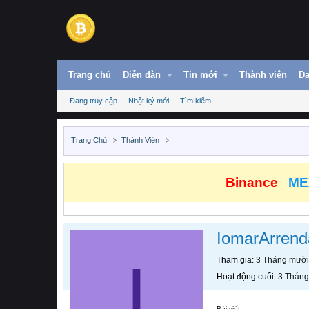
Trang chủ
Diễn đàn
Tin mới
Thành viên
Da
Đang truy cập
Nhật ký mới
Tìm kiếm
Trang Chủ
Thành Viên
Binance
ME
IomarArrend
I
Tham gia
3 Tháng mười
Hoạt động cuối
3 Tháng
Bài viết