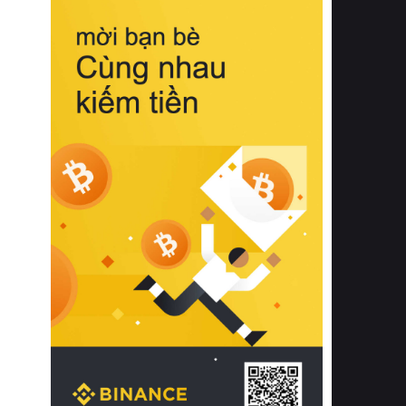
biệt từ bề mặt vải mềm mịn, khả năng
thoáng khí tuyệt vời cho đến độ đàn
hồi chuẩn xác của phần đệm nâng đỡ
cột sống.
Bên cạnh đó, việc lựa chọn các dòng
sản phẩm đạt chuẩn chất lượng quốc
tế còn giúp ngăn ngừa tình trạng kích
ứng da, hạn chế sự phát triển của vi
khuẩn và nấm mốc trong điều kiện
thời tiết nóng ẩm. Bạn có thể tìm hiểu
thêm các nghiên cứu khoa học về tác
động của giấc ngủ và môi trường
phòng ngủ đối với sức khỏe con
người tại Sleep Foundation (External
Link) để có cái nhìn toàn diện hơn.
2. Các tiêu chí vàng khi lựa chọn
chăn ga gối đệm cao cấp cho phòng
ngủ
Để sở hữu một bộ chăn ga gối đệm
cao cấp hoàn hảo cả về thẩm mỹ lẫn
công năng, người tiêu dùng cần cân
nhắc kỹ lưỡng các tiêu chí quan trọng