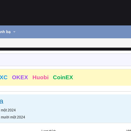
nh bạ
XC
OKEX
Huobi
CoinEX
a
 một 2024
 mười một 2024
Lượt thích
VN