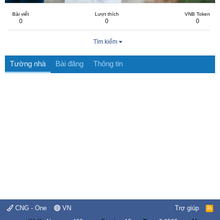
Bài viết
Lượt thích
VNB Token
0
0
0
Tìm kiếm
Tường nhà
Bài đăng
Thông tin
CNG - One
VN
Trợ giúp
R
S