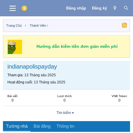
Đăng nhập
Đăng ký
Trang Chủ
Thành Viên
Hướng dẫn kiếm tiền đơn giản miễn phí
indianapolispayday
Tham gia
13 Tháng sáu 2025
Hoạt động cuối
13 Tháng sáu 2025
Bài viết
Lượt thích
VNB Token
0
0
0
Tìm kiếm
Tường nhà
Bài đăng
Thông tin