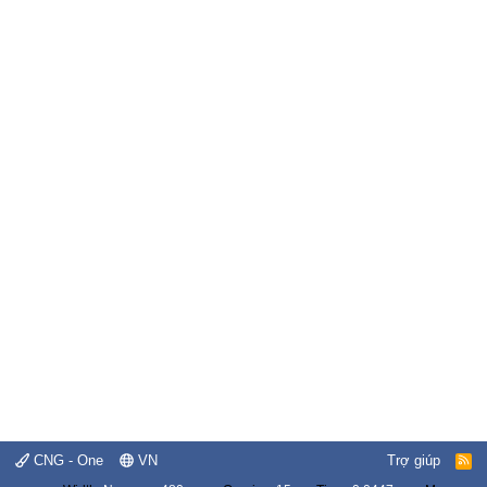
CNG - One
VN
Trợ giúp
R
S