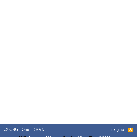
CNG - One
VN
Trợ giúp
R
S