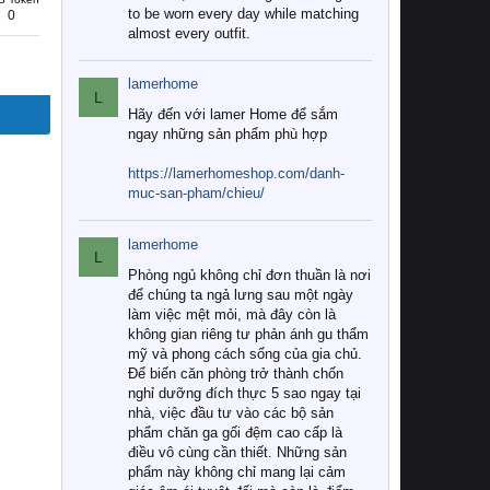
to be worn every day while matching
0
almost every outfit.
lamerhome
L
Hãy đến với lamer Home để sắm
ngay những sản phẩm phù hợp
https://lamerhomeshop.com/danh-
muc-san-pham/chieu/
lamerhome
L
Phòng ngủ không chỉ đơn thuần là nơi
để chúng ta ngả lưng sau một ngày
làm việc mệt mỏi, mà đây còn là
không gian riêng tư phản ánh gu thẩm
mỹ và phong cách sống của gia chủ.
Để biến căn phòng trở thành chốn
nghỉ dưỡng đích thực 5 sao ngay tại
nhà, việc đầu tư vào các bộ sản
phẩm chăn ga gối đệm cao cấp là
điều vô cùng cần thiết. Những sản
phẩm này không chỉ mang lại cảm