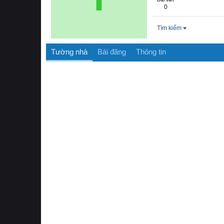
0
Tìm kiếm
Tường nhà
Bài đăng
Thông tin