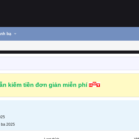
nh bạ
n kiếm tiền đơn giản miễn phí
025
 ba 2025
Lượt thích
VN