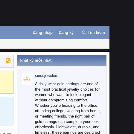
Đăng nhập
Đăng ký
Tìm kiếm
Nhật ký mới nhất
siriusjewelers
Binance
MEXC
A
daily wear gold earrings
are one of
the most practical jewelry choices for
women who want to look elegant
without compromising comfort.
Whether you're heading to the office,
attending college, working from home,
or meeting friends, the right pair of
gold earrings can complete your look
effortlessly. Lightweight, durable, and
timeless, these earrings are designed
B Token