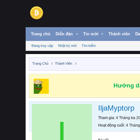
Trang chủ
Diễn đàn
Tin mới
Thành viên
Da
Đang truy cập
Nhật ký mới
Tìm kiếm
Trang Chủ
Thành Viên
Hướng dẫ
IljaMyptorp
I
Tham gia
4 Tháng ba 2
Hoạt động cuối
4 Tháng
Bài viết