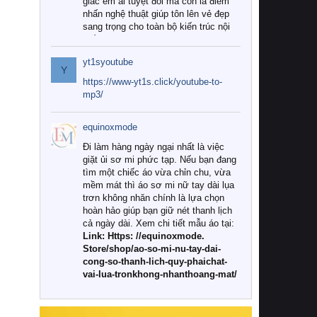
giác êm ái tuyệt đối mà còn là điểm
nhấn nghệ thuật giúp tôn lên vẻ đẹp
sang trọng cho toàn bộ kiến trúc nội
thất.
yt1syoutube
Tuy nhiên, giữa thị trường đa dạng
Y
với vô vàn thương hiệu và mẫu mã
https://www-yt1s.click/youtube-to-
như hiện nay, làm thế nào để chọn
mp3/
được những bộ chăn ga gối đệm cao
cấp thực sự chất lượng, phù hợp với
equinoxmode
khí hậu và nhu cầu sử dụng của gia
đình? Hãy cùng chúng tôi đi tìm lời
Đi làm hàng ngày ngại nhất là việc
giải đáp chi tiết qua bài viết dưới đây.
giặt ủi sơ mi phức tạp. Nếu bạn đang
tìm một chiếc áo vừa chỉn chu, vừa
1. Tại sao các gia đình hiện đại lại ưa
mềm mát thì áo sơ mi nữ tay dài lụa
chuộng chăn ga gối đệm cao cấp?
trơn không nhăn chính là lựa chọn
hoàn hảo giúp bạn giữ nét thanh lịch
Khác với các dòng sản phẩm thông
cả ngày dài. Xem chi tiết mẫu áo tại:
thường, những bộ chăn ga gối đệm
Link: Https: //equinoxmode.
cao cấp trải qua quy trình sản xuất
Store/shop/ao-so-mi-nu-tay-dai-
nghiêm ngặt từ khâu chọn lọc nguyên
cong-so-thanh-lich-quy-phaichat-
liệu tự nhiên đến công nghệ dệt
vai-lua-tronkhong-nhanthoang-mat/
nhuộm hiện đại không chứa hóa chất
độc hại. Khi sử dụng dòng sản phẩm
này, bạn sẽ cảm nhận rõ rệt sự khác