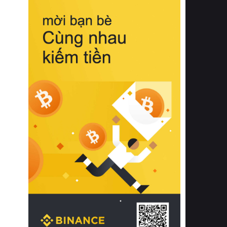
biệt từ bề mặt vải mềm mịn, khả năng
thoáng khí tuyệt vời cho đến độ đàn
hồi chuẩn xác của phần đệm nâng đỡ
cột sống.
Bên cạnh đó, việc lựa chọn các dòng
sản phẩm đạt chuẩn chất lượng quốc
tế còn giúp ngăn ngừa tình trạng kích
ứng da, hạn chế sự phát triển của vi
khuẩn và nấm mốc trong điều kiện
thời tiết nóng ẩm. Bạn có thể tìm hiểu
thêm các nghiên cứu khoa học về tác
động của giấc ngủ và môi trường
phòng ngủ đối với sức khỏe con
người tại Sleep Foundation (External
Link) để có cái nhìn toàn diện hơn.
2. Các tiêu chí vàng khi lựa chọn
chăn ga gối đệm cao cấp cho phòng
ngủ
Để sở hữu một bộ chăn ga gối đệm
cao cấp hoàn hảo cả về thẩm mỹ lẫn
công năng, người tiêu dùng cần cân
nhắc kỹ lưỡng các tiêu chí quan trọng