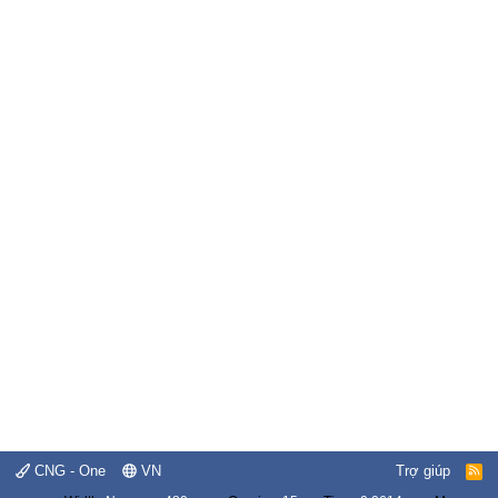
CNG - One
VN
Trợ giúp
R
S