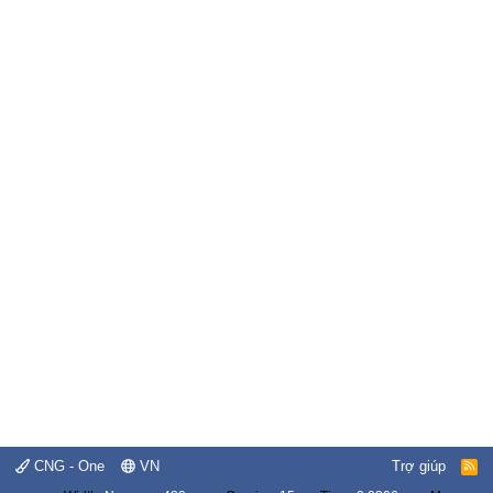
CNG - One
VN
Trợ giúp
R
S