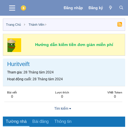
Đăng nhập
Đăng ký
Trang Chủ
Thành Viên
Hướng dẫn kiếm tiền đơn giản miễn phí
Huritveift
Tham gia
28 Tháng tám 2024
Hoạt động cuối
28 Tháng tám 2024
Bài viết
Lượt thích
VNB Token
0
0
0
Tìm kiếm
Tường nhà
Bài đăng
Thông tin