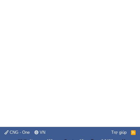
CNG - One
VN
Trợ giúp
R
S