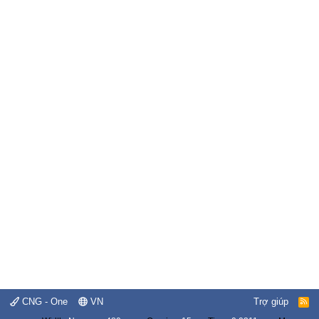
CNG - One
VN
Trợ giúp
R
S