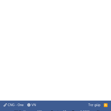
CNG - One
VN
Trợ giúp
R
S