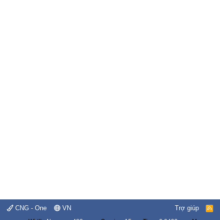
CNG - One
VN
Trợ giúp
R
S