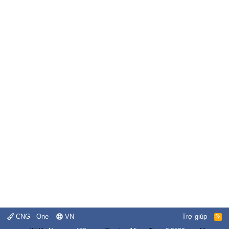
CNG - One
VN
Trợ giúp
R
S