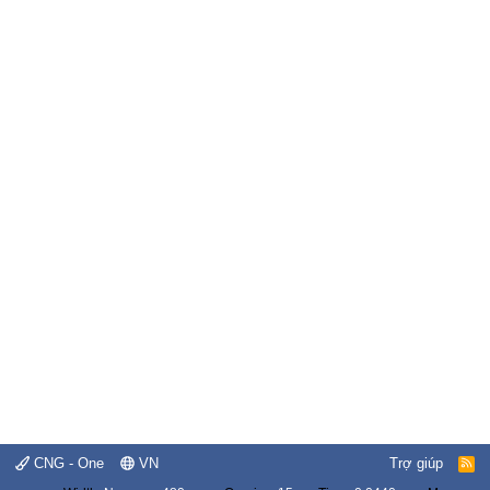
CNG - One
VN
Trợ giúp
R
S