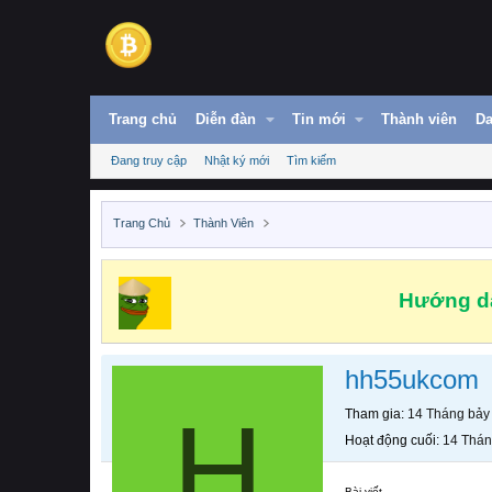
Trang chủ
Diễn đàn
Tin mới
Thành viên
Da
Đang truy cập
Nhật ký mới
Tìm kiếm
Trang Chủ
Thành Viên
Hướng dẫ
hh55ukcom
H
Tham gia
14 Tháng bảy
Hoạt động cuối
14 Thán
Bài viết