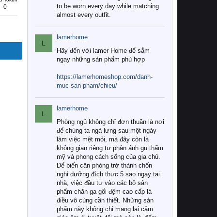
to be worn every day while matching
0
almost every outfit.
lamerhome
L
Hãy đến với lamer Home để sắm
ngay những sản phẩm phù hợp
https://lamerhomeshop.com/danh-
muc-san-pham/chieu/
lamerhome
L
Phòng ngủ không chỉ đơn thuần là nơi
để chúng ta ngả lưng sau một ngày
làm việc mệt mỏi, mà đây còn là
không gian riêng tư phản ánh gu thẩm
mỹ và phong cách sống của gia chủ.
Để biến căn phòng trở thành chốn
nghỉ dưỡng đích thực 5 sao ngay tại
nhà, việc đầu tư vào các bộ sản
phẩm chăn ga gối đệm cao cấp là
điều vô cùng cần thiết. Những sản
phẩm này không chỉ mang lại cảm