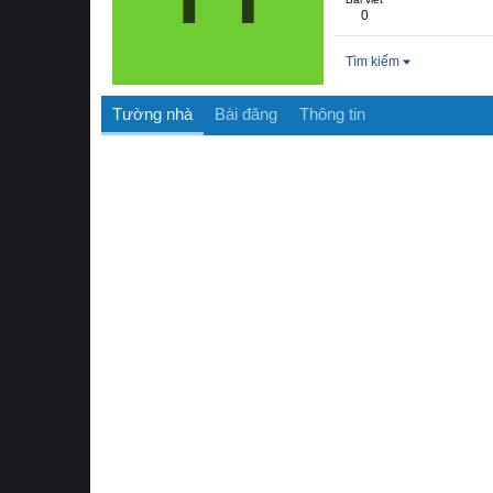
0
Tìm kiếm
Tường nhà
Bài đăng
Thông tin