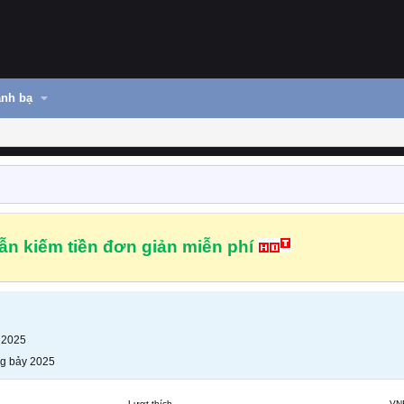
nh bạ
n kiếm tiền đơn giản miễn phí
 2025
g bảy 2025
Lượt thích
VN