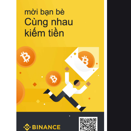
biệt từ bề mặt vải mềm mịn, khả năng
thoáng khí tuyệt vời cho đến độ đàn
hồi chuẩn xác của phần đệm nâng đỡ
cột sống.
Bên cạnh đó, việc lựa chọn các dòng
sản phẩm đạt chuẩn chất lượng quốc
tế còn giúp ngăn ngừa tình trạng kích
ứng da, hạn chế sự phát triển của vi
khuẩn và nấm mốc trong điều kiện
thời tiết nóng ẩm. Bạn có thể tìm hiểu
thêm các nghiên cứu khoa học về tác
động của giấc ngủ và môi trường
phòng ngủ đối với sức khỏe con
người tại Sleep Foundation (External
Link) để có cái nhìn toàn diện hơn.
2. Các tiêu chí vàng khi lựa chọn
chăn ga gối đệm cao cấp cho phòng
ngủ
Để sở hữu một bộ chăn ga gối đệm
cao cấp hoàn hảo cả về thẩm mỹ lẫn
công năng, người tiêu dùng cần cân
nhắc kỹ lưỡng các tiêu chí quan trọng