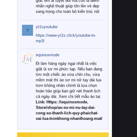
giác êm ái tuyệt đối mà còn là điểm
nhấn nghệ thuật giúp tôn lên vẻ đẹp
sang trọng cho toàn bộ kiến trúc nội
thất.
yt1syoutube
Tuy nhiên, giữa thị trường đa dạng
Y
với vô vàn thương hiệu và mẫu mã
https://www-yt1s.click/youtube-to-
như hiện nay, làm thế nào để chọn
mp3/
được những bộ chăn ga gối đệm cao
cấp thực sự chất lượng, phù hợp với
equinoxmode
khí hậu và nhu cầu sử dụng của gia
đình? Hãy cùng chúng tôi đi tìm lời
Đi làm hàng ngày ngại nhất là việc
giải đáp chi tiết qua bài viết dưới đây.
giặt ủi sơ mi phức tạp. Nếu bạn đang
tìm một chiếc áo vừa chỉn chu, vừa
1. Tại sao các gia đình hiện đại lại ưa
mềm mát thì áo sơ mi nữ tay dài lụa
chuộng chăn ga gối đệm cao cấp?
trơn không nhăn chính là lựa chọn
hoàn hảo giúp bạn giữ nét thanh lịch
Khác với các dòng sản phẩm thông
cả ngày dài. Xem chi tiết mẫu áo tại:
thường, những bộ chăn ga gối đệm
Link: Https: //equinoxmode.
cao cấp trải qua quy trình sản xuất
Store/shop/ao-so-mi-nu-tay-dai-
nghiêm ngặt từ khâu chọn lọc nguyên
cong-so-thanh-lich-quy-phaichat-
liệu tự nhiên đến công nghệ dệt
vai-lua-tronkhong-nhanthoang-mat/
nhuộm hiện đại không chứa hóa chất
độc hại. Khi sử dụng dòng sản phẩm
này, bạn sẽ cảm nhận rõ rệt sự khác