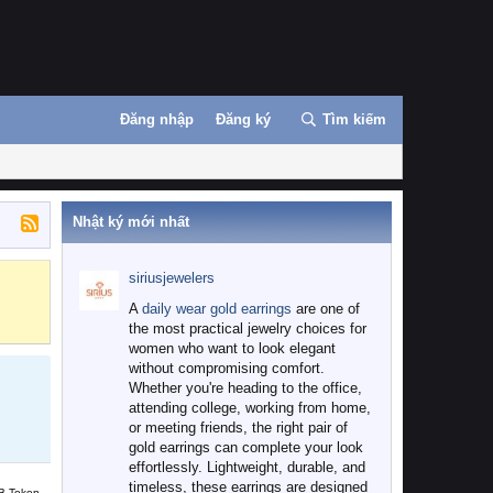
Đăng nhập
Đăng ký
Tìm kiếm
Nhật ký mới nhất
siriusjewelers
Binance
MEXC
A
daily wear gold earrings
are one of
the most practical jewelry choices for
women who want to look elegant
without compromising comfort.
Whether you're heading to the office,
attending college, working from home,
or meeting friends, the right pair of
gold earrings can complete your look
effortlessly. Lightweight, durable, and
timeless, these earrings are designed
B Token