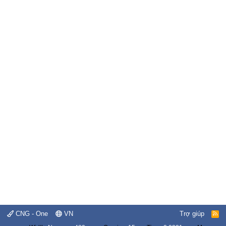
CNG - One
VN
Trợ giúp
R
S