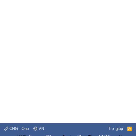
CNG - One
VN
Trợ giúp
R
S