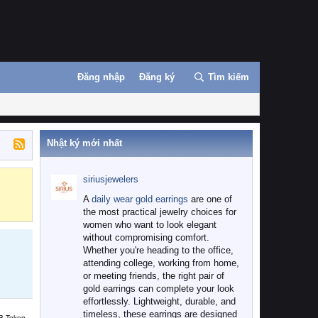
Đăng nhập
Đăng ký
Tìm kiếm
Nhật ký mới nhất
siriusjewelers
Binance
MEXC
A
daily wear gold earrings
are one of
the most practical jewelry choices for
women who want to look elegant
without compromising comfort.
Whether you're heading to the office,
attending college, working from home,
or meeting friends, the right pair of
gold earrings can complete your look
effortlessly. Lightweight, durable, and
timeless, these earrings are designed
B Token