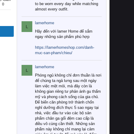
to be worn every day while matching
0
almost every outfit.
lamerhome
L
Hãy đến với lamer Home để sắm
ngay những sản phẩm phù hợp
https://lamerhomeshop.com/danh-
muc-san-pham/chieu/
lamerhome
L
Phòng ngủ không chỉ đơn thuần là nơi
để chúng ta ngả lưng sau một ngày
làm việc mệt mỏi, mà đây còn là
không gian riêng tư phản ánh gu thẩm
mỹ và phong cách sống của gia chủ.
Để biến căn phòng trở thành chốn
nghỉ dưỡng đích thực 5 sao ngay tại
nhà, việc đầu tư vào các bộ sản
phẩm chăn ga gối đệm cao cấp là
điều vô cùng cần thiết. Những sản
phẩm này không chỉ mang lại cảm