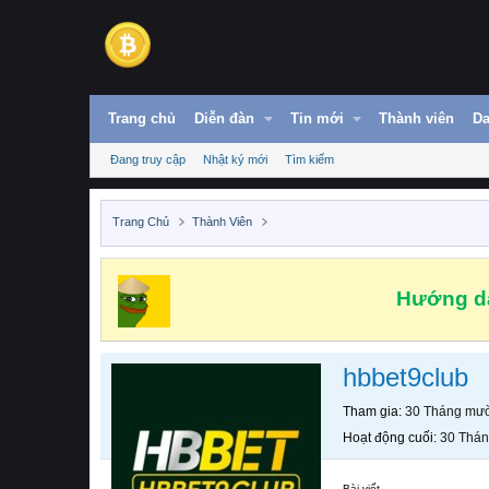
Trang chủ
Diễn đàn
Tin mới
Thành viên
Da
Đang truy cập
Nhật ký mới
Tìm kiếm
Trang Chủ
Thành Viên
Hướng dẫ
hbbet9club
Tham gia
30 Tháng mườ
Hoạt động cuối
30 Thán
Bài viết