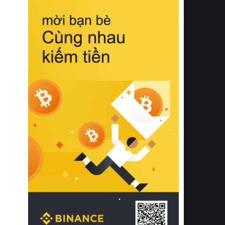
biệt từ bề mặt vải mềm mịn, khả năng
thoáng khí tuyệt vời cho đến độ đàn
hồi chuẩn xác của phần đệm nâng đỡ
cột sống.
Bên cạnh đó, việc lựa chọn các dòng
sản phẩm đạt chuẩn chất lượng quốc
tế còn giúp ngăn ngừa tình trạng kích
ứng da, hạn chế sự phát triển của vi
khuẩn và nấm mốc trong điều kiện
thời tiết nóng ẩm. Bạn có thể tìm hiểu
thêm các nghiên cứu khoa học về tác
động của giấc ngủ và môi trường
phòng ngủ đối với sức khỏe con
người tại Sleep Foundation (External
Link) để có cái nhìn toàn diện hơn.
2. Các tiêu chí vàng khi lựa chọn
chăn ga gối đệm cao cấp cho phòng
ngủ
Để sở hữu một bộ chăn ga gối đệm
cao cấp hoàn hảo cả về thẩm mỹ lẫn
công năng, người tiêu dùng cần cân
nhắc kỹ lưỡng các tiêu chí quan trọng