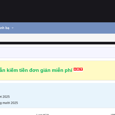
nh bạ
n kiếm tiền đơn giản miễn phí
i 2025
g mười 2025
Lượt thích
VN