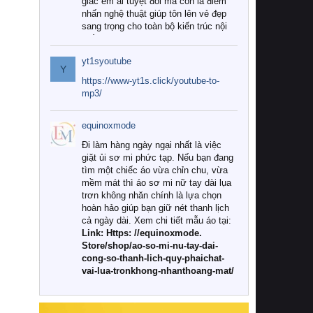
giác êm ái tuyệt đối mà còn là điểm
nhấn nghệ thuật giúp tôn lên vẻ đẹp
sang trọng cho toàn bộ kiến trúc nội
thất.
yt1syoutube
Tuy nhiên, giữa thị trường đa dạng
Y
với vô vàn thương hiệu và mẫu mã
https://www-yt1s.click/youtube-to-
như hiện nay, làm thế nào để chọn
mp3/
được những bộ chăn ga gối đệm cao
cấp thực sự chất lượng, phù hợp với
equinoxmode
khí hậu và nhu cầu sử dụng của gia
đình? Hãy cùng chúng tôi đi tìm lời
Đi làm hàng ngày ngại nhất là việc
giải đáp chi tiết qua bài viết dưới đây.
giặt ủi sơ mi phức tạp. Nếu bạn đang
tìm một chiếc áo vừa chỉn chu, vừa
1. Tại sao các gia đình hiện đại lại ưa
mềm mát thì áo sơ mi nữ tay dài lụa
chuộng chăn ga gối đệm cao cấp?
trơn không nhăn chính là lựa chọn
hoàn hảo giúp bạn giữ nét thanh lịch
Khác với các dòng sản phẩm thông
cả ngày dài. Xem chi tiết mẫu áo tại:
thường, những bộ chăn ga gối đệm
Link: Https: //equinoxmode.
cao cấp trải qua quy trình sản xuất
Store/shop/ao-so-mi-nu-tay-dai-
nghiêm ngặt từ khâu chọn lọc nguyên
cong-so-thanh-lich-quy-phaichat-
liệu tự nhiên đến công nghệ dệt
vai-lua-tronkhong-nhanthoang-mat/
nhuộm hiện đại không chứa hóa chất
độc hại. Khi sử dụng dòng sản phẩm
này, bạn sẽ cảm nhận rõ rệt sự khác